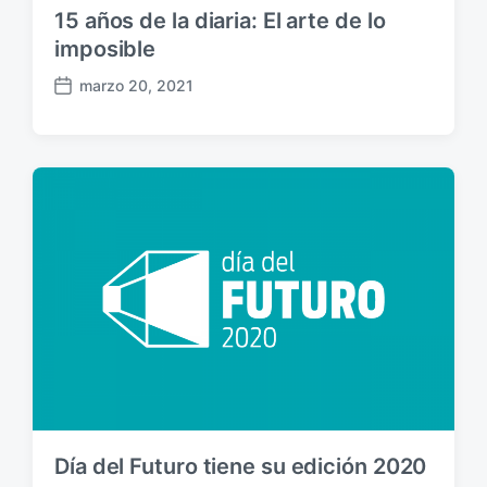
15 años de la diaria: El arte de lo
imposible
marzo 20, 2021
F
e
c
h
a
p
u
b
l
i
c
a
c
i
ó
n
Día del Futuro tiene su edición 2020