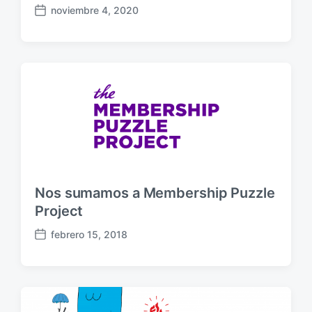
noviembre 4, 2020
F
e
c
h
a
p
u
b
l
i
c
a
Nos sumamos a Membership Puzzle
c
i
Project
ó
febrero 15, 2018
n
F
e
c
h
a