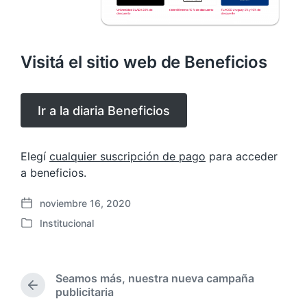
Visitá el sitio web de Beneficios
Ir a la diaria Beneficios
Elegí
cualquier suscripción de pago
para acceder
a beneficios.
noviembre 16, 2020
F
Institucional
e
P
c
u
h
b
a
l
Seamos más, nuestra nueva campaña
p
i
E
publicitaria
u
c
n