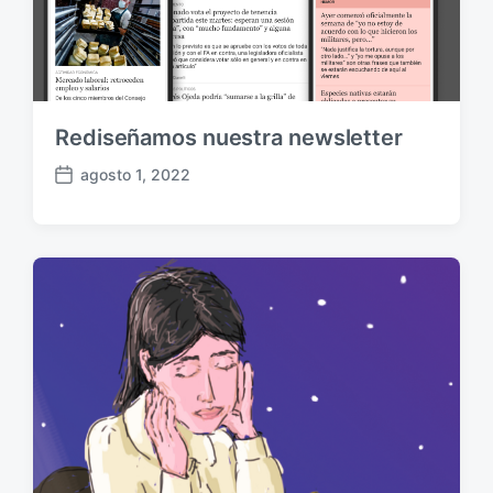
Rediseñamos nuestra newsletter
agosto 1, 2022
F
e
c
h
a
p
u
b
l
i
c
a
c
i