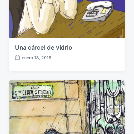
ó
n
Una cárcel de vidrio
enero 18, 2018
F
e
c
h
a
p
u
b
l
i
c
a