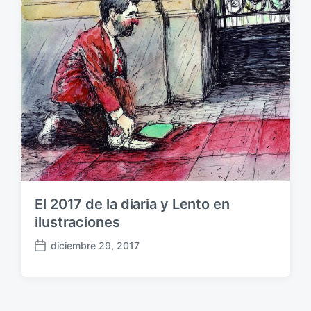
c
i
ó
n
El 2017 de la diaria y Lento en
ilustraciones
diciembre 29, 2017
F
e
c
h
a