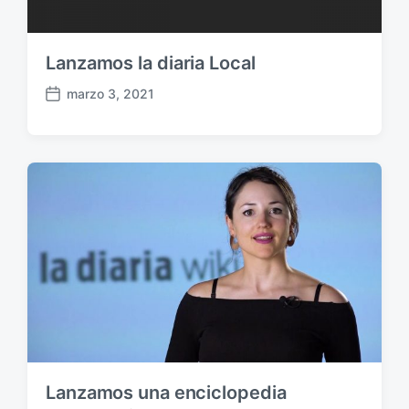
i
ó
n
Lanzamos la diaria Local
marzo 3, 2021
F
e
c
h
a
p
u
b
l
i
c
a
c
i
ó
Lanzamos una enciclopedia
n