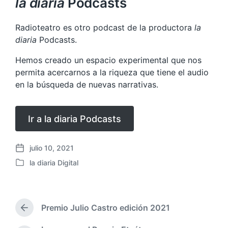
la diaria
Podcasts
Radioteatro es otro podcast de la productora
la
diaria
Podcasts.
Hemos creado un espacio experimental que nos
permita acercarnos a la riqueza que tiene el audio
en la búsqueda de nuevas narrativas.
Ir a la diaria Podcasts
julio 10, 2021
F
la diaria Digital
e
P
c
u
h
b
a
l
p
Premio Julio Castro edición 2021
i
E
u
c
n
b