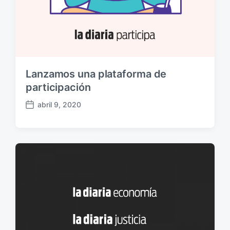
Lanzamos una plataforma de
participación
abril 9, 2020
F
e
c
h
a
p
u
b
l
i
c
a