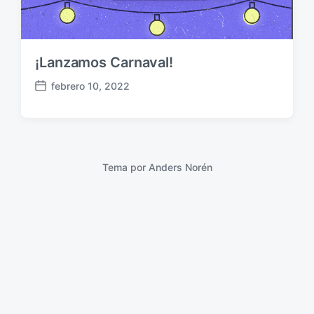
¡Lanzamos Carnaval!
febrero 10, 2022
F
e
c
h
a
p
Tema por
Anders Norén
u
b
l
i
c
a
c
i
ó
n