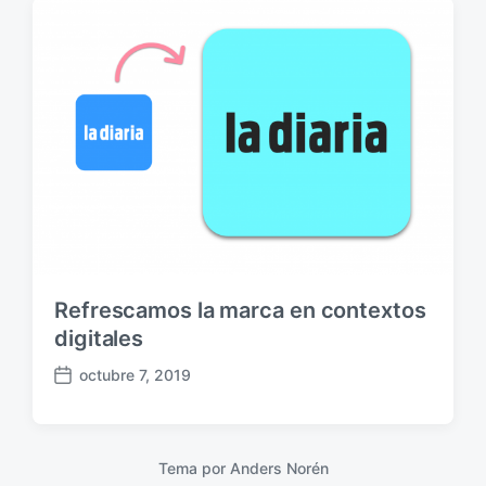
a
p
u
b
l
i
c
a
c
i
ó
n
Refrescamos la marca en contextos
digitales
octubre 7, 2019
F
e
c
h
Tema por
Anders Norén
a