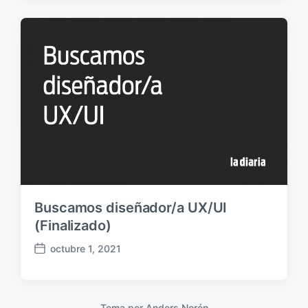
c
h
a
p
u
b
l
i
c
a
c
i
ó
n
Buscamos diseñador/a UX/UI
(Finalizado)
octubre 1, 2021
F
e
c
h
Tema por
Anders Norén