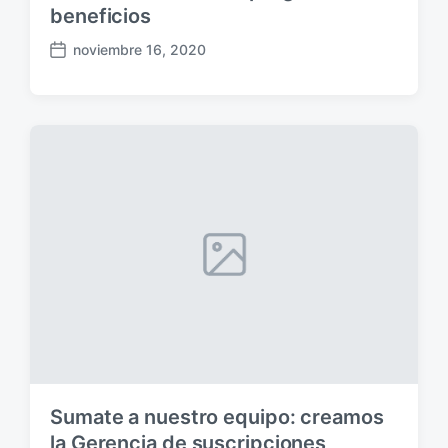
beneficios
noviembre 16, 2020
F
e
c
h
a
p
u
b
l
i
c
a
c
i
ó
n
Sumate a nuestro equipo: creamos
la Gerencia de suscripciones