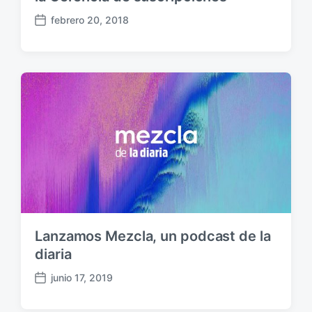
febrero 20, 2018
F
e
c
h
a
p
u
b
l
i
c
a
c
i
ó
Lanzamos Mezcla, un podcast de la
n
diaria
junio 17, 2019
F
e