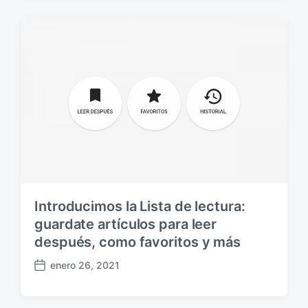
c
h
a
p
u
b
l
i
c
a
c
i
ó
n
Introducimos la Lista de lectura:
guardate artículos para leer
después, como favoritos y más
enero 26, 2021
F
e
c