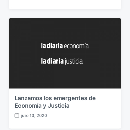
e
c
h
a
p
u
b
l
i
c
a
c
i
ó
n
Lanzamos los emergentes de
Economía y Justicia
julio 13, 2020
F
e