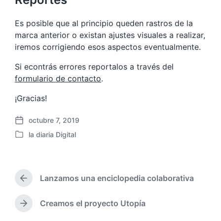
Es posible que al principio queden rastros de la
marca anterior o existan ajustes visuales a realizar,
iremos corrigiendo esos aspectos eventualmente.
Si econtrás errores reportalos a través del
formulario de contacto
.
¡Gracias!
octubre 7, 2019
F
la diaria Digital
e
P
c
u
h
b
a
l
p
Lanzamos una enciclopedia colaborativa
i
E
u
c
n
b
a
t
Creamos el proyecto Utopía
E
l
r
d
n
i