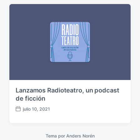
h
a
p
u
b
l
i
c
a
c
i
ó
n
Lanzamos Radioteatro, un podcast
de ficción
julio 10, 2021
F
e
c
h
Tema por
Anders Norén
a