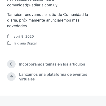
comunidad@ladiaria.com.uy
.
También renovamos el sitio de
Comunidad la
diaria
, próximamente anunciaremos más
novedades.
abril 9, 2020
F
la diaria Digital
e
P
c
u
h
b
a
l
p
Incorporamos temas en los artículos
i
E
u
c
n
b
Lanzamos una plataforma de eventos
a
t
E
l
virtuales
r
d
n
i
a
a
t
c
d
e
r
a
a
n
a
c
a
d
i
n