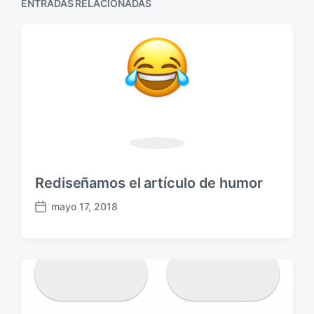
a
ENTRADAS RELACIONADAS
ó
t
s
e
n
i
r
g
i
u
o
i
r
e
:
n
t
e
:
Rediseñamos el artículo de humor
mayo 17, 2018
F
e
c
h
a
p
u