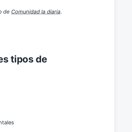
to de
Comunidad la diaria
.
es tipos de
ntales