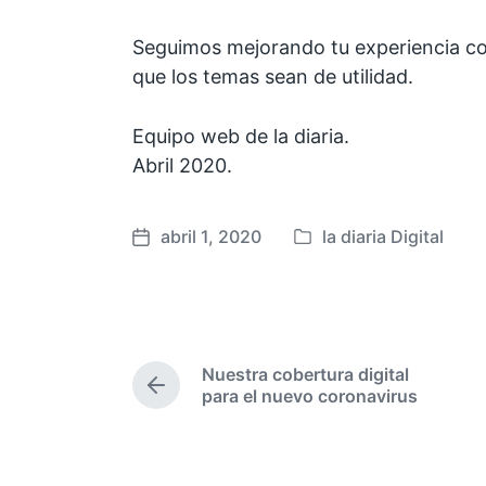
Seguimos mejorando tu experiencia co
que los temas sean de utilidad.
Equipo web de la diaria.
Abril 2020.
abril 1, 2020
la diaria Digital
P
F
u
e
b
c
l
h
i
a
Nuestra cobertura digital
c
p
E
para el nuevo coronavirus
a
u
n
d
b
t
a
l
r
a
e
i