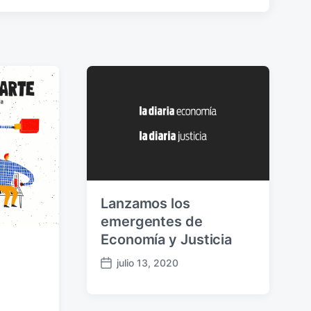
d
a
s
i
g
u
i
e
n
t
e
:
Lanzamos los
emergentes de
Economía y Justicia
julio 13, 2020
F
e
c