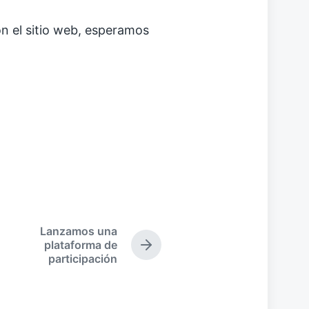
n el sitio web, esperamos
Lanzamos una
plataforma de
E
participación
n
t
r
a