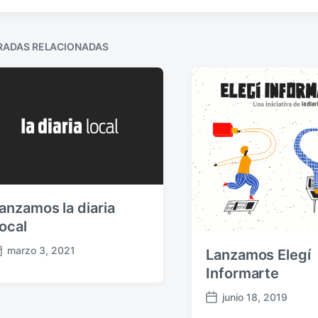
d
n
c
a
a
a
RADAS RELACIONADAS
c
n
i
t
e
ó
r
n
i
o
r
:
anzamos la diaria
ocal
marzo 3, 2021
Lanzamos Elegí
Informarte
junio 18, 2019
F